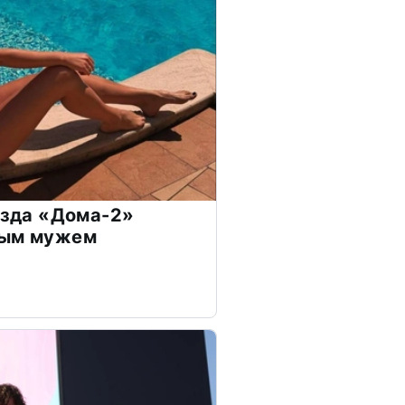
везда «Дома-2»
дым мужем