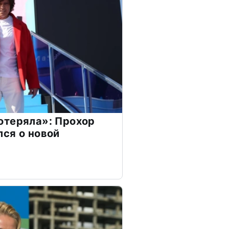
отеряла»: Прохор
ся о новой