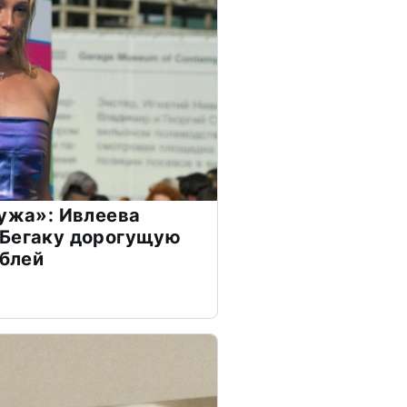
мужа»: Ивлеева
 Бегаку дорогущую
ублей