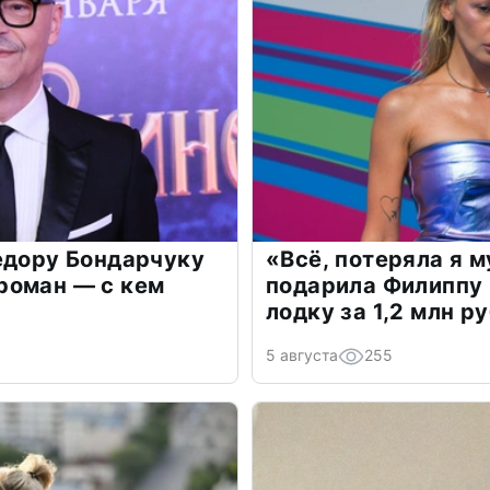
едору Бондарчуку
«Всё, потеряла я 
роман — с кем
подарила Филиппу
лодку за 1,2 млн р
5 августа
255