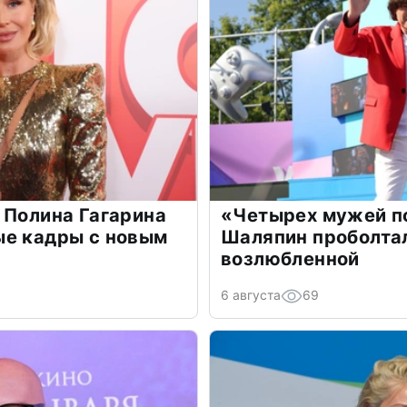
 Полина Гагарина
«Четырех мужей п
ые кадры с новым
Шаляпин проболтал
возлюбленной
6 августа
69