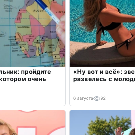
льник: пройдите
«Ну вот и всё»: з
 котором очень
развелась с моло
6 августа
92