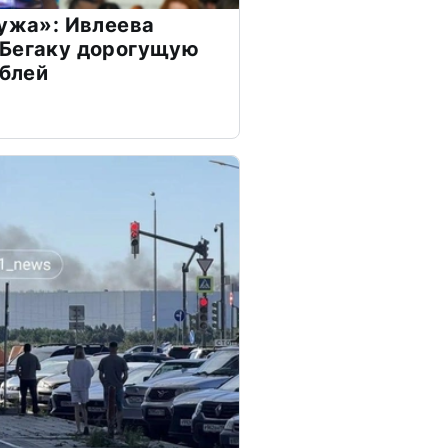
мужа»: Ивлеева
 Бегаку дорогущую
ублей