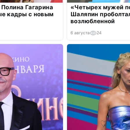
 Полина Гагарина
«Четырех мужей п
ые кадры с новым
Шаляпин проболтал
возлюбленной
6 августа
24