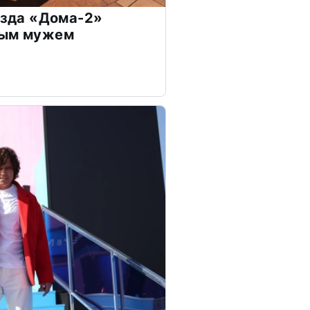
везда «Дома-2»
дым мужем