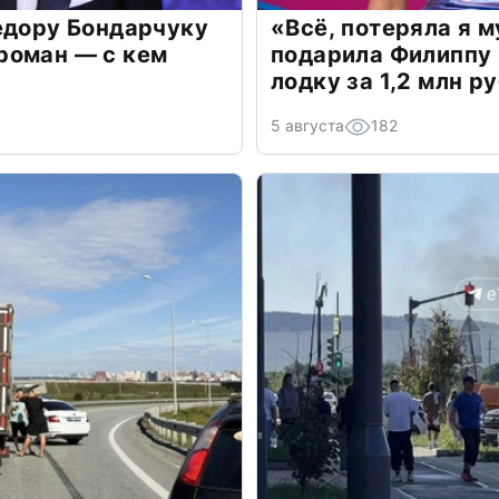
едору Бондарчуку
«Всё, потеряла я 
роман — с кем
подарила Филиппу
лодку за 1,2 млн р
5 августа
182