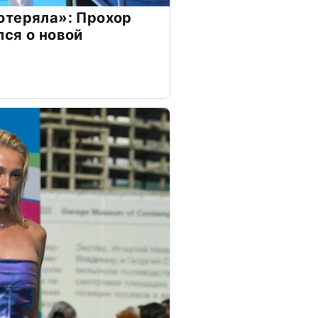
отеряла»: Прохор
ся о новой