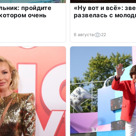
льник: пройдите
«Ну вот и всё»: з
 котором очень
развелась с моло
6 августа
22