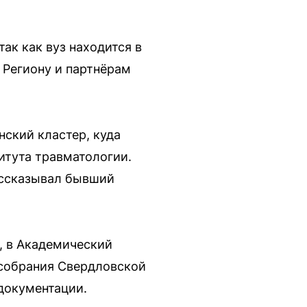
ак как вуз находится в
 Региону и партнёрам
ский кластер, куда
тута травматологии.
ассказывал бывший
, в Академический
 собрания Свердловской
документации.