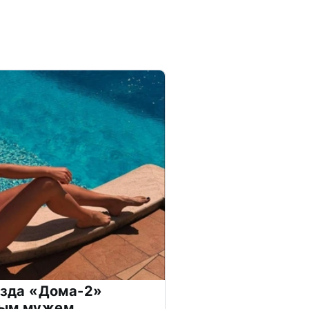
везда «Дома-2»
дым мужем