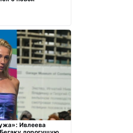
мужа»: Ивлеева
 Бегаку дорогущую