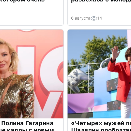
6 августа
14
 Полина Гагарина
«Четырех мужей п
ые кадры с новым
Шаляпин проболтал