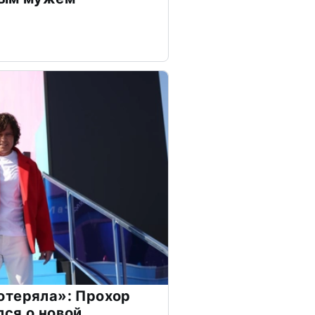
отеряла»: Прохор
ся о новой