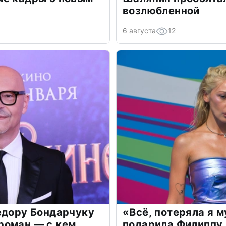
возлюбленной
6 августа
12
едору Бондарчуку
«Всё, потеряла я 
роман — с кем
подарила Филиппу