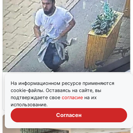
В Екатеринбурге арестовали
На информационном ресурсе применяются
подозреваемого в вымогательстве
cookie-файлы. Оставаясь на сайте, вы
квартиры
подтверждаете свое
согласие
на их
7 августа
0
использование.
Согласен