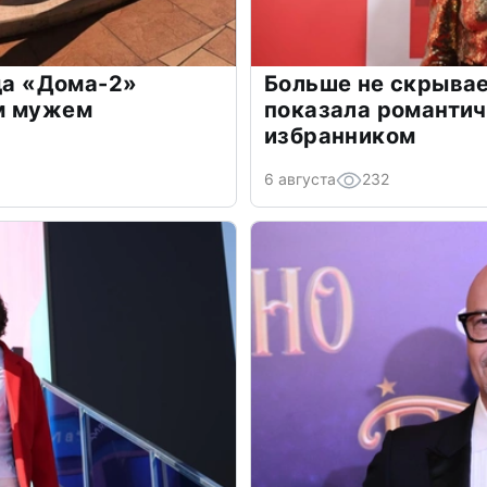
зда «Дома-2»
Больше не скрывае
м мужем
показала романти
избранником
6 августа
232