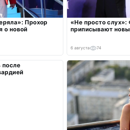
еряла»: Прохор
«Не просто слух»:
 о новой
приписывают новы
6 августа
74
 после
вардией