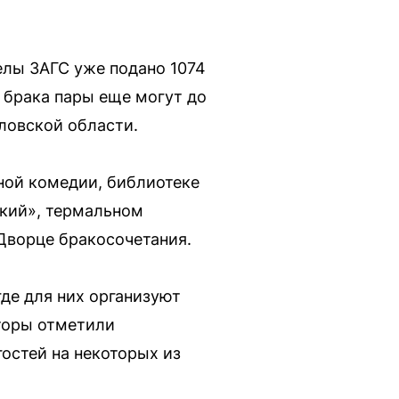
елы ЗАГС уже подано 1074
ю брака пары еще могут до
ловской области.
ной комедии, библиотеке
цкий», термальном
 Дворце бракосочетания.
де для них организуют
торы отметили
остей на некоторых из