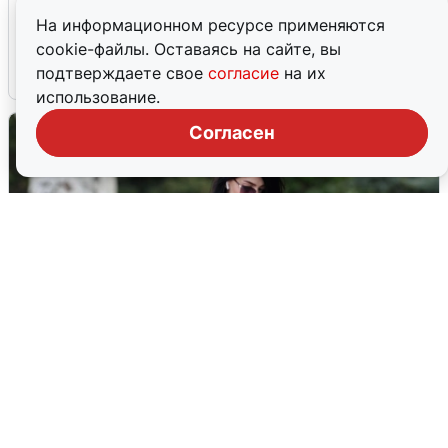
Ночная атака БПЛА на Ярославль:
На информационном ресурсе применяются
попадания и последствия
cookie-файлы. Оставаясь на сайте, вы
подтверждаете свое
согласие
на их
6 августа
0
использование.
Согласен
Волгоградцы остались без
мобильного интернета