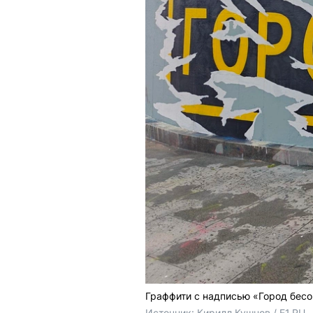
Граффити с надписью «Город бесо
Источник: 
Кирилл Кушнов / E1.RU