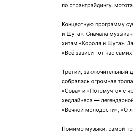
по странтрайдингу, мотота
Концертную программу суб
и Шута». Сначала музыкан
хитам «Короля и Шута». З
«Всё зависит от нас самих
Третий, заключительный д
собралась огромная толпа
«Сова» и «Потомучто» с я
хедлайнера — легендарно
«Вечной молодости», «О л
Помимо музыки, самой по