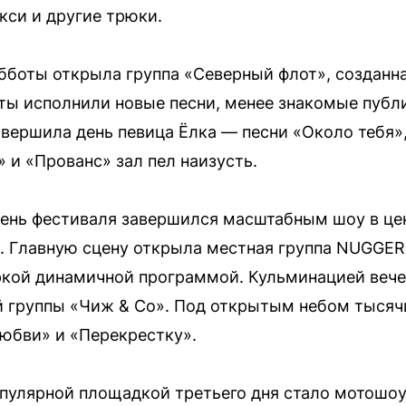
кси и другие трюки.
боты открыла группа «Северный флот», созданна
ты исполнили новые песни, менее знакомые публи
авершила день певица Ёлка — песни «Около тебя»,
» и «Прованс» зал пел наизусть.
ень фестиваля завершился масштабным шоу в цен
. Главную сцену открыла местная группа NUGGER
ркой динамичной программой. Кульминацией вече
й группы «Чиж & Co». Под открытым небом тысяч
юбви» и «Перекрестку».
пулярной площадкой третьего дня стало мотошо