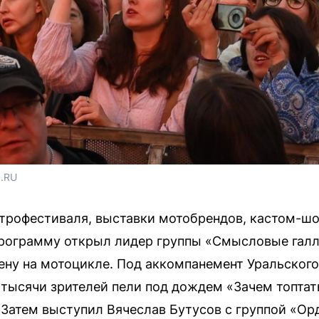
1.RU
строфестиваля, выставки мотобрендов, кастом-шоу
рограмму открыл лидер группы «Смысловые гал
ену на мотоцикле. Под аккомпанемент Уральског
тысячи зрителей пели под дождем «Зачем топта
 Затем выступил Вячеслав Бутусов с группой «Ор