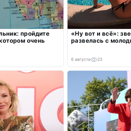
льник: пройдите
«Ну вот и всё»: з
 котором очень
развелась с моло
6 августа
23