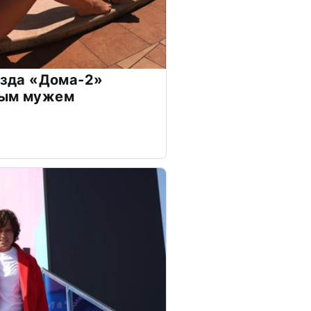
везда «Дома-2»
дым мужем