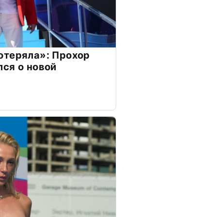
отеряла»: Прохор
ся о новой