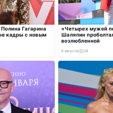
 Полина Гагарина
«Четырех мужей п
ые кадры с новым
Шаляпин проболтал
возлюбленной
6 августа
24