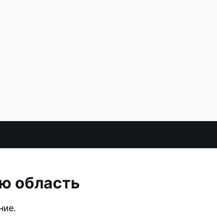
ю область
ние.