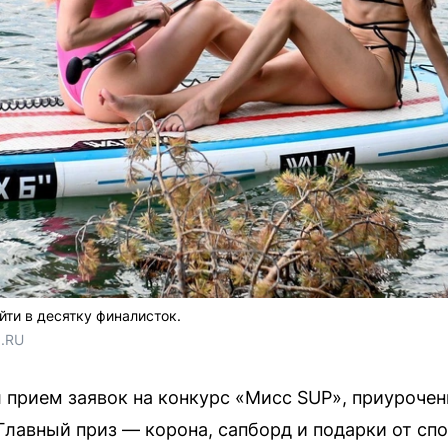
йти в десятку финалисток.
1.RU
л прием заявок на конкурс «Мисс SUP», приуроче
Главный приз — корона, сапборд и подарки от сп