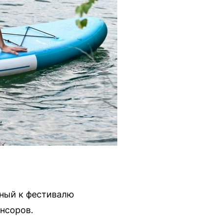
нный к фестивалю
онсоров.