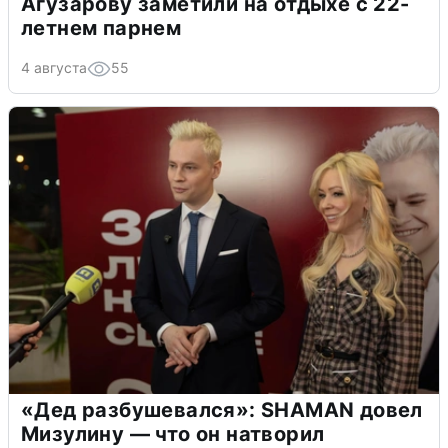
Агузарову заметили на отдыхе с 22-
летнем парнем
4 августа
55
«Дед разбушевался»: SHAMAN довел
Мизулину — что он натворил