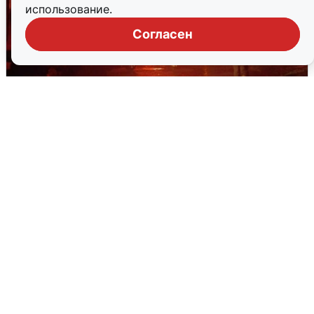
использование.
Согласен
В Омске после грозы вспыхнули
дома: видео последствий
2 августа
0
Очевидцы сообщили о черном дыме в
Новосемейкино
2 августа
0