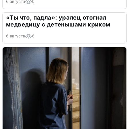
6 августа
0
«Ты что, падла»: уралец отогнал
медведицу с детенышами криком
6 августа
6