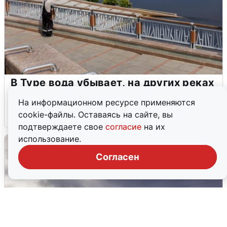
В Туре вода убывает, на других реках
области прибывает
На информационном ресурсе применяются
cookie-файлы. Оставаясь на сайте, вы
4 августа
0
подтверждаете свое
согласие
на их
использование.
Согласен