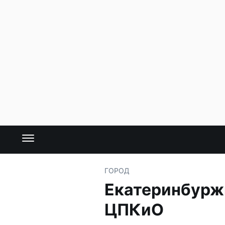
ГОРОД
Екатеринбуржц
ЦПКиО