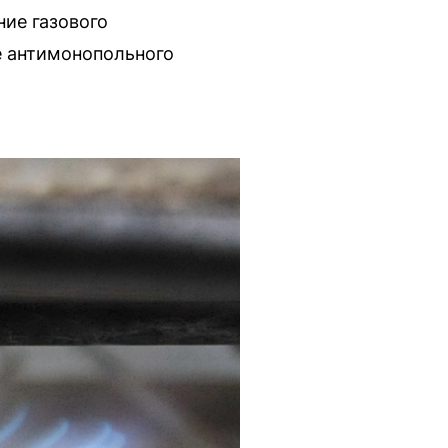
ие газового
е антимонопольного