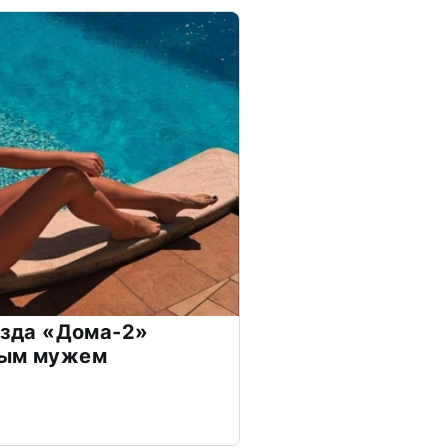
везда «Дома-2»
дым мужем