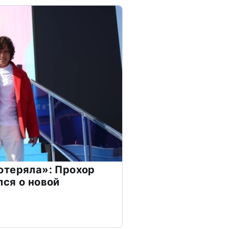
отеряла»: Прохор
ся о новой