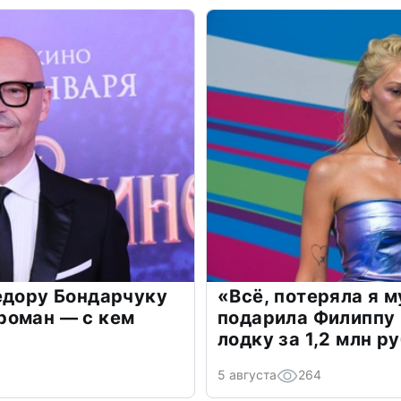
едору Бондарчуку
«Всё, потеряла я 
роман — с кем
подарила Филиппу
лодку за 1,2 млн р
5 августа
264