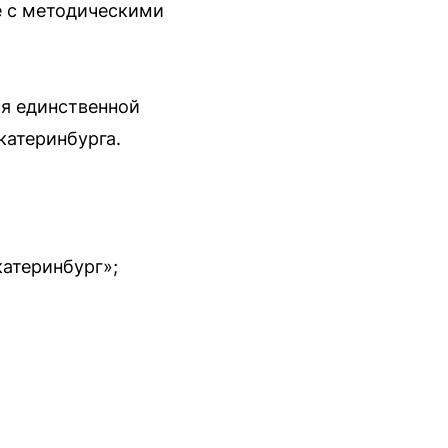
е с методическими
ся единственной
катеринбурга.
катеринбург»;