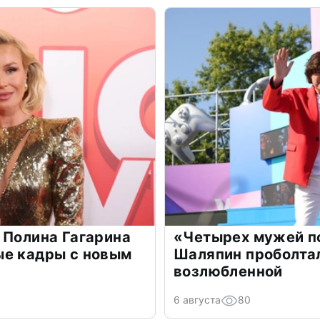
 Полина Гагарина
«Четырех мужей п
ые кадры с новым
Шаляпин проболтал
возлюбленной
6 августа
80