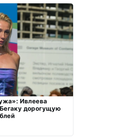
мужа»: Ивлеева
 Бегаку дорогущую
ублей