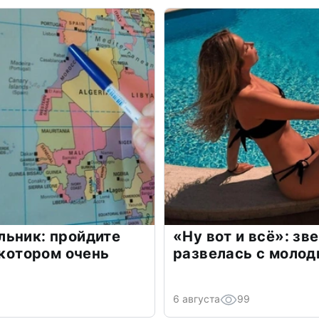
льник: пройдите
«Ну вот и всё»: з
 котором очень
развелась с моло
6 августа
99