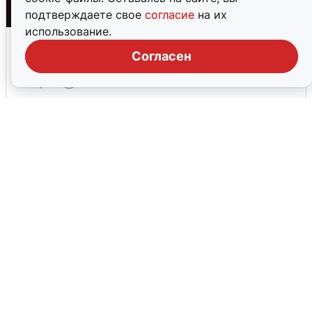
подтверждаете свое
согласие
на их
использование.
Взрывы в Воронеже после сигнала
тревоги
Согласен
5 августа
0