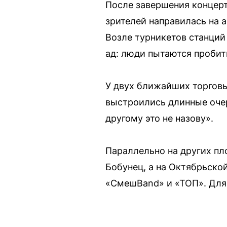
После завершения концерт
зрителей направилась на 
Возле турникетов станций
ад: люди пытаются пробить
У двух ближайших торговы
выстроились длинные очере
другому это не назову».
Параллельно на других пл
Бобунец, а на Октябрьск
«СмешBand» и «ТОП». Для т