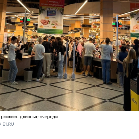
строились длинные очереди
 E1.RU