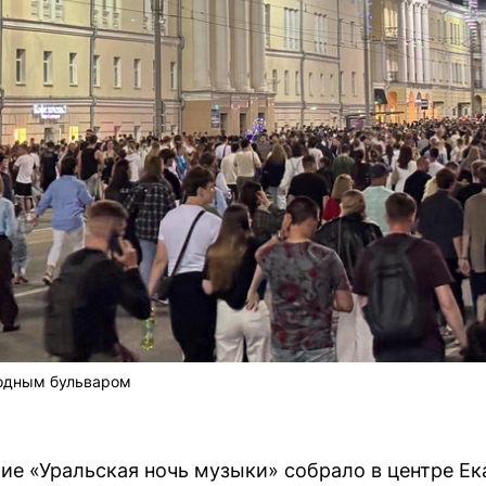
ходным бульваром
ие «Уральская ночь музыки» собрало в центре Ек