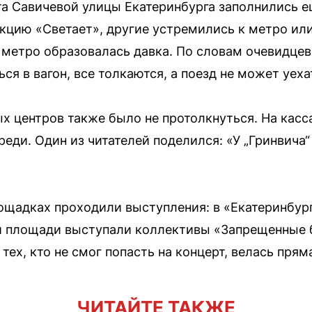
а Савичевой улицы Екатеринбурга заполнились е
акцию «Светает», другие устремились к метро и
 метро образовалась давка. По словам очевидцев,
ся в вагон, все толкаются, а поезд не может уеха
х центров также было не протолкнуться. На касс
ди. Один из читателей поделился: «У „Гринвича“
ощадках проходили выступления: в «Екатеринбург
ой площади выступали коллективы «Запрещенные
ех, кто не смог попасть на концерт, велась пря
ЧИТАЙТЕ ТАКЖЕ