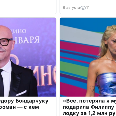
6 августа
11
едору Бондарчуку
«Всё, потеряла я 
роман — с кем
подарила Филиппу
лодку за 1,2 млн р