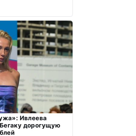
мужа»: Ивлеева
 Бегаку дорогущую
ублей