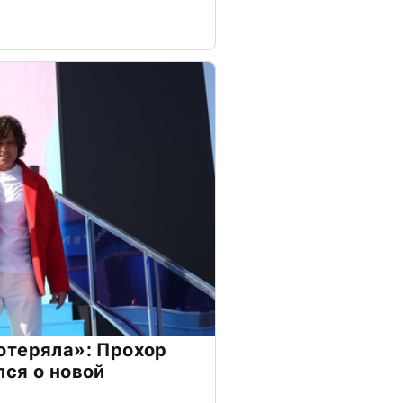
отеряла»: Прохор
ся о новой