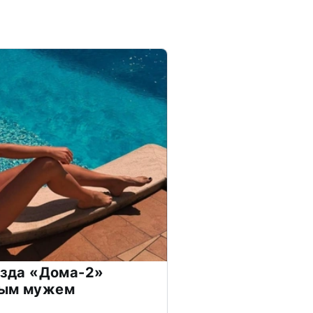
везда «Дома-2»
дым мужем