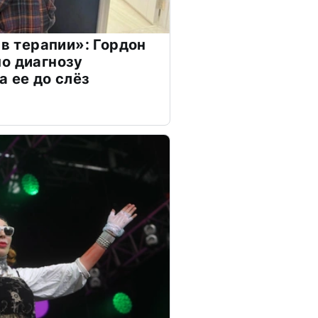
 в терапии»: Гордон
о диагнозу
а ее до слёз