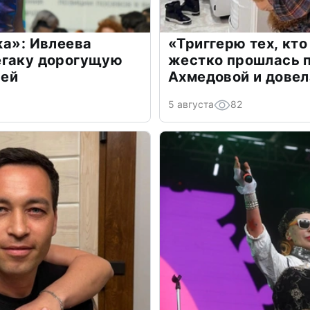
жа»: Ивлеева
«Триггерю тех, кто
егаку дорогущую
жестко прошлась п
лей
Ахмедовой и довел
5 августа
82