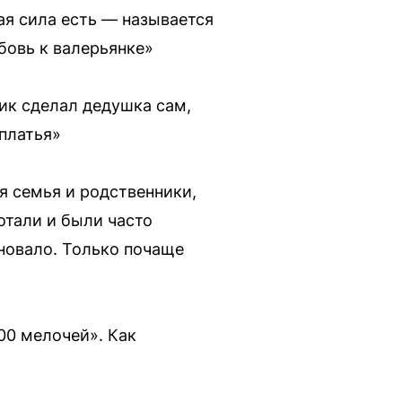
кая сила есть — называется
бовь к валерьянке»
мик сделал дедушка сам,
 платья»
я семья и родственники,
отали и были часто
лновало. Только почаще
00 мелочей». Как