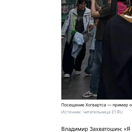
Посещение Хогвартса — пример о
Источник: 
читательница E1.RU
Владимир Захватошин: «Я 