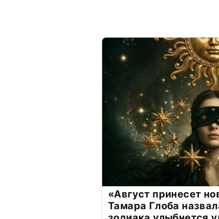
«Август принесет н
Тамара Глоба назвал
зодиака улыбнется у