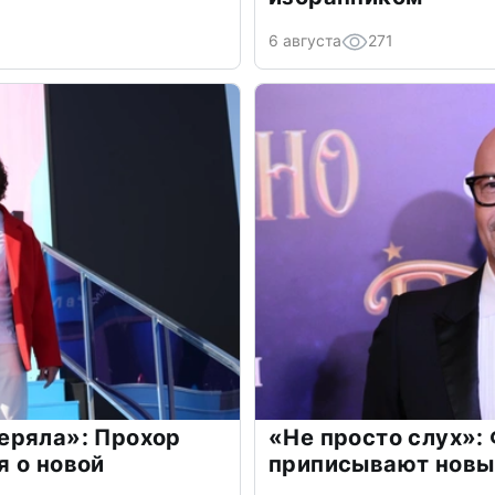
6 августа
271
еряла»: Прохор
«Не просто слух»:
 о новой
приписывают новы