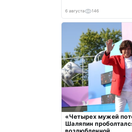
6 августа
146
«Четырех мужей пот
Шаляпин проболтался
возлюбленной