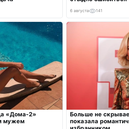
6 августа
141
зда «Дома-2»
Больше не скрывае
м мужем
показала романти
избранником