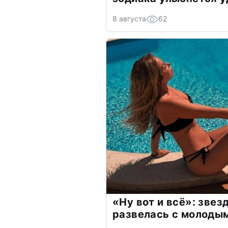
8 августа
62
«Ну вот и всё»: зве
развелась с молоды