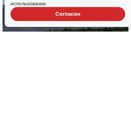
использование.
Согласен
Ночная атака БПЛА на Самарскую
область: хронология
8 августа
0