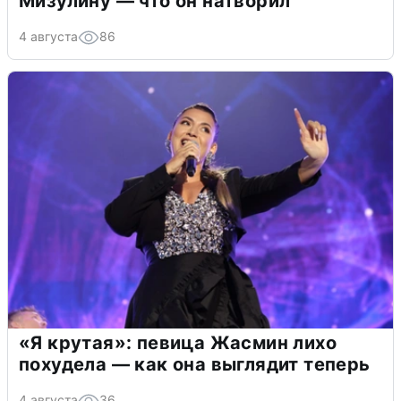
Мизулину — что он натворил
4 августа
86
«Я крутая»: певица Жасмин лихо
похудела — как она выглядит теперь
4 августа
36