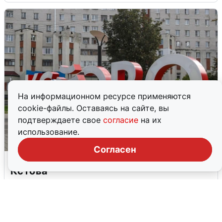
На информационном ресурсе применяются
cookie-файлы. Оставаясь на сайте, вы
подтверждаете свое
согласие
на их
использование.
Согласен
Грохот в небе разбудил жителей
Кстова
4 августа
0