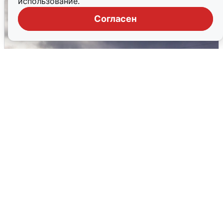
использование.
Согласен
Над ХМАО впервые сбили
беспилотники
3 августа
0