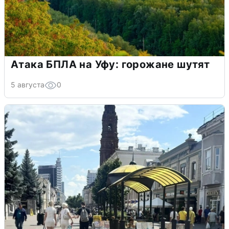
Атака БПЛА на Уфу: горожане шутят
5 августа
0