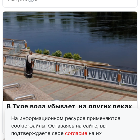
В Туре вода убывает, на других реках
области прибывает
На информационном ресурсе применяются
cookie-файлы. Оставаясь на сайте, вы
4 августа
0
подтверждаете свое
согласие
на их