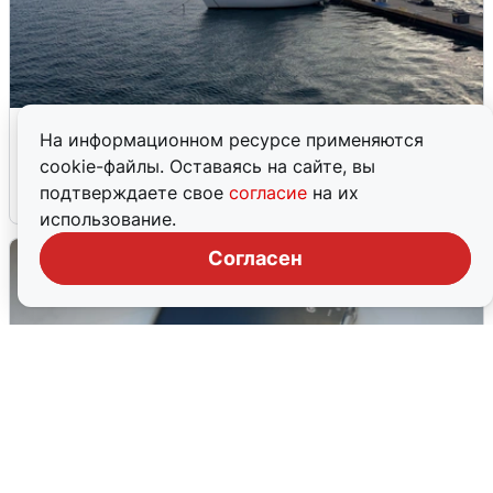
В Сочи сняли угрозу атаки БПЛА,
На информационном ресурсе применяются
аэропорт закрыт
cookie-файлы. Оставаясь на сайте, вы
подтверждаете свое
согласие
на их
6 августа
0
использование.
Согласен