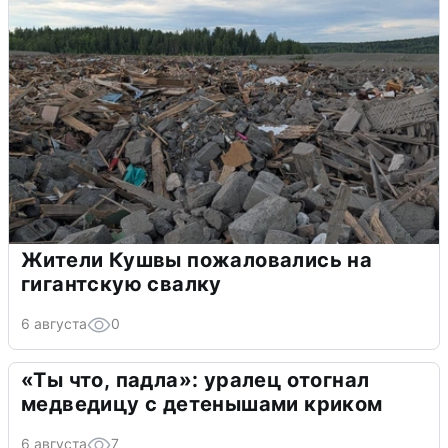
Жители Кушвы пожаловались на
гигантскую свалку
6 августа
0
«Ты что, падла»: уралец отогнал
медведицу с детенышами криком
6 августа
7