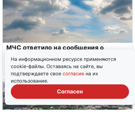
МЧС ответило на сообщения о
грохоте в Москве
На информационном ресурсе применяются
cookie-файлы. Оставаясь на сайте, вы
7 августа
0
подтверждаете свое
согласие
на их
использование.
Согласен