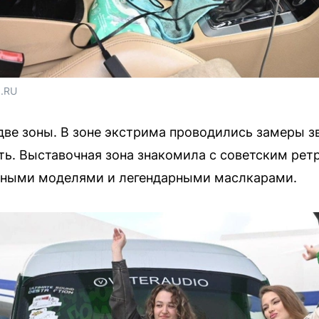
1.RU
две зоны. В зоне экстрима проводились замеры з
ть. Выставочная зона знакомила с советским рет
йными моделями и легендарными маслкарами.