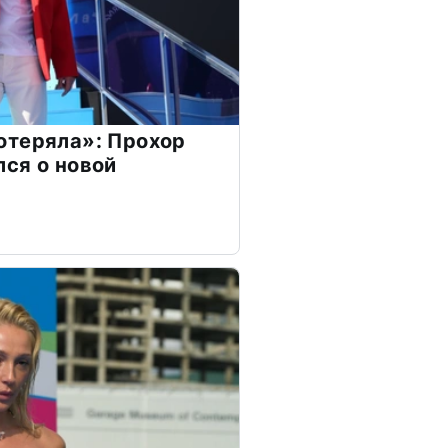
отеряла»: Прохор
ся о новой