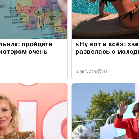
льник: пройдите
«Ну вот и всё»: з
 котором очень
развелась с моло
6 августа
11