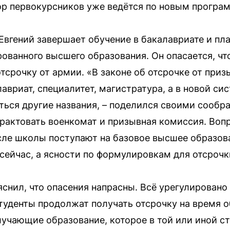
ор первокурсников уже ведётся по новым програ
Евгений завершает обучение в бакалавриате и пл
ованного высшего образования. Он опасается, ч
отсрочку от армии. «В законе об отсрочке от при
авриат, специалитет, магистратура, а в новой сис
ться другие названия, – поделился своими сообр
 трактовать военкомат и призывная комиссия. Воп
сле школы поступают на базовое высшее образо
ейчас, а ясности по формулировкам для отсрочки
снил, что опасения напрасны. Всё урегулировано
туденты продолжат получать отсрочку на время о
лучающие образование, которое в той или иной ст