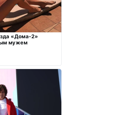
везда «Дома-2»
дым мужем