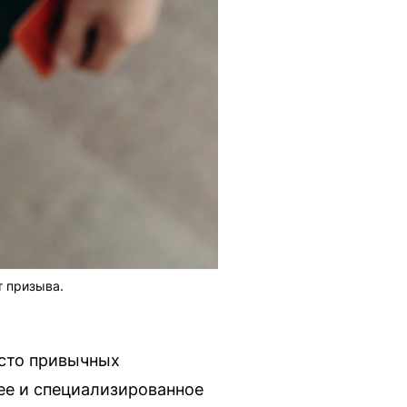
т призыва.
есто привычных
ее и специализированное