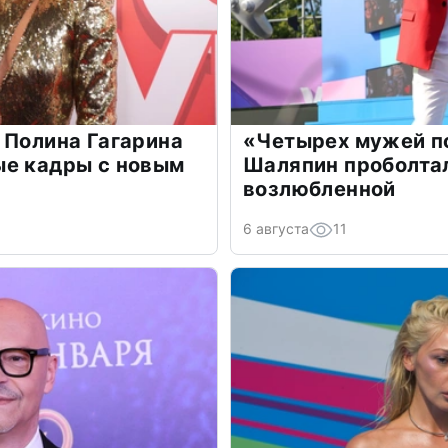
 Полина Гагарина
«Четырех мужей п
ые кадры с новым
Шаляпин проболтал
возлюбленной
6 августа
11