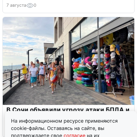
7 августа
0
В Сочи объявили угрозу атаки БПЛА и
закрыли пляжи
На информационном ресурсе применяются
cookie-файлы. Оставаясь на сайте, вы
6 августа
0
подтверждаете свое
согласие
на их