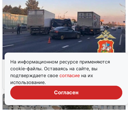
На информационном ресурсе применяются
Пять машин столкнулись на
cookie-файлы. Оставаясь на сайте, вы
Дмитровском шоссе в Подмосковье
подтверждаете свое
согласие
на их
использование.
4 августа
0
Согласен