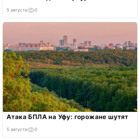
5 августа
0
Атака БПЛА на Уфу: горожане шутят
5 августа
0