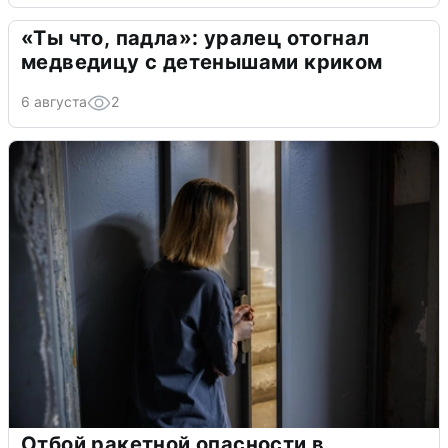
«Ты что, падла»: уралец отогнал
медведицу с детенышами криком
6 августа
2
Отбой ракетной опасности в