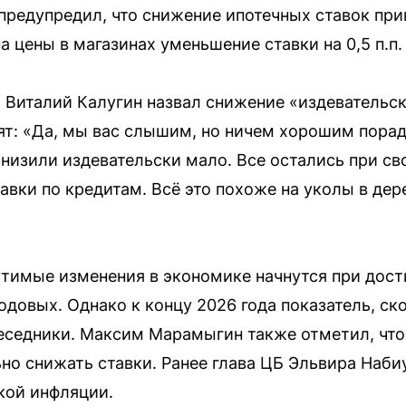
предупредил, что снижение ипотечных ставок прив
 цены в магазинах уменьшение ставки на 0,5 п.п. 
Виталий Калугин назвал снижение «издевательс
ят: «Да, мы вас слышим, но ничем хорошим порад
снизили издевательски мало. Все остались при св
тавки по кредитам. Всё это похоже на уколы в де
утимые изменения в экономике начнутся при дос
довых. Однако к концу 2026 года показатель, ско
еседники. Максим Марамыгин также отметил, чт
ьно снижать ставки. Ранее глава ЦБ Эльвира Наби
кой инфляции.