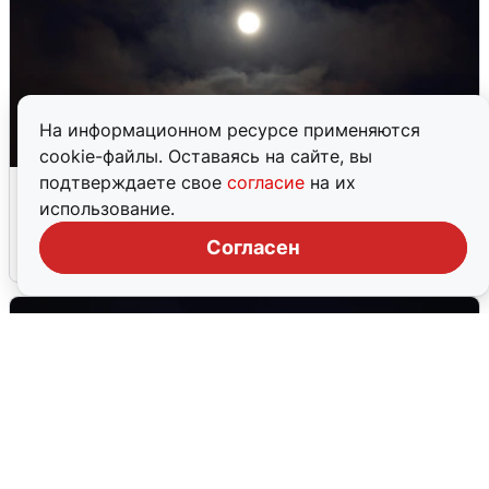
На информационном ресурсе применяются
cookie-файлы. Оставаясь на сайте, вы
подтверждаете свое
согласие
на их
В Воронеже прогремели взрывы
использование.
после сигнала тревоги
Согласен
5 августа
0