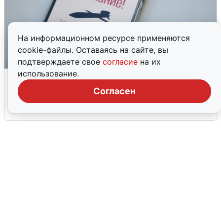
На информационном ресурсе применяются
cookie-файлы. Оставаясь на сайте, вы
подтверждаете свое
согласие
на их
использование.
Ракетная опасность в Свердловской
области: что известно
Согласен
6 августа
0