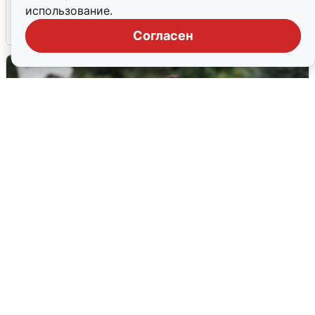
использование.
6 августа
0
Согласен
Волгоградцы остались без
мобильного интернета
6 августа
0