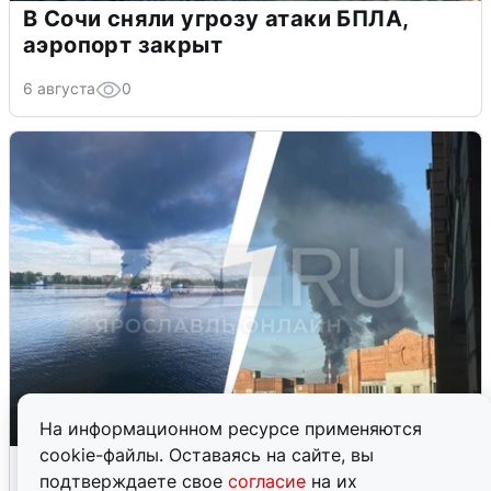
В Сочи сняли угрозу атаки БПЛА,
аэропорт закрыт
6 августа
0
На информационном ресурсе применяются
cookie-файлы. Оставаясь на сайте, вы
Ночная атака БПЛА на Ярославль:
подтверждаете свое
согласие
на их
попадания и последствия