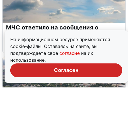
МЧС ответило на сообщения о
грохоте в Москве
На информационном ресурсе применяются
7 августа
0
cookie-файлы. Оставаясь на сайте, вы
подтверждаете свое
согласие
на их
использование.
Согласен