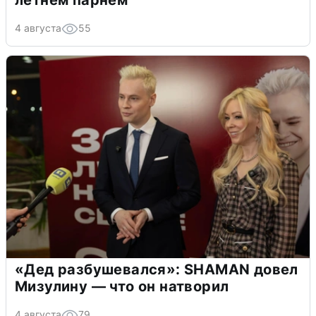
летнем парнем
4 августа
55
«Дед разбушевался»: SHAMAN довел
Мизулину — что он натворил
4 августа
79