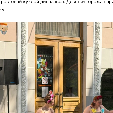
и ростовой куклой динозавра. Десятки горожан п
ку.