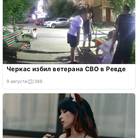
Черкас избил ветерана СВО в Ревде
9 августа
388