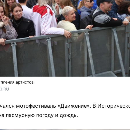
упления артистов
E1.RU
ачался мотофестиваль «Движение». В Историческ
на пасмурную погоду и дождь.