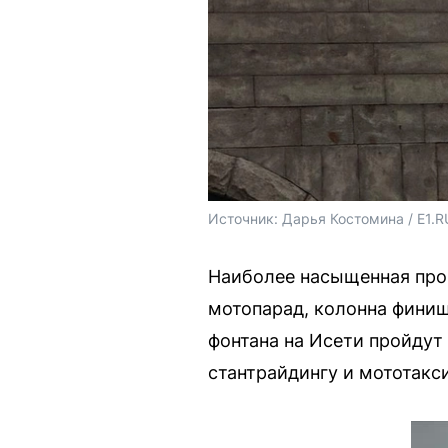
Источник: 
Дарья Костомина / E1.R
Наиболее насыщенная прог
мотопарад, колонна финиш
фонтана на Исети пройдут
стантрайдингу и мототакси