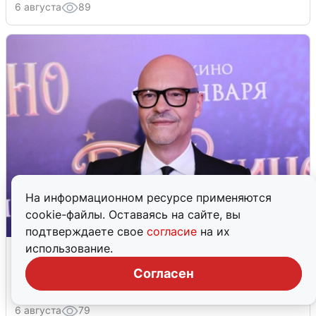
6 августа
89
На информационном ресурсе применяются
cookie-файлы. Оставаясь на сайте, вы
подтверждаете свое
согласие
на их
«Не просто слух»: Федору
использование.
Бондарчуку приписывают новый
Согласен
роман — с кем
6 августа
79