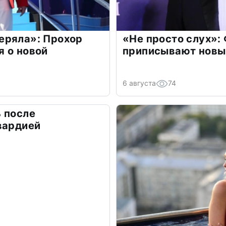
еряла»: Прохор
«Не просто слух»:
 о новой
приписывают новы
6 августа
74
 после
вардией