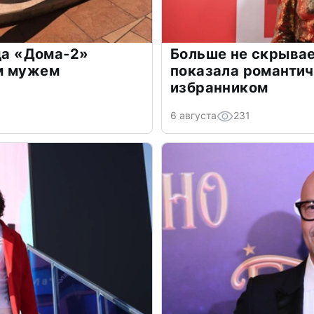
зда «Дома-2»
Больше не скрывае
м мужем
показала романти
избранником
6 августа
231