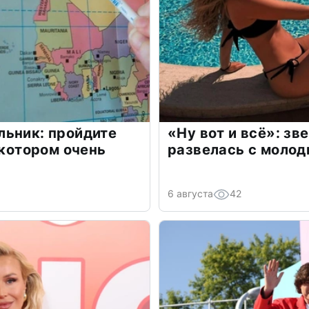
льник: пройдите
«Ну вот и всё»: з
 котором очень
развелась с моло
6 августа
42