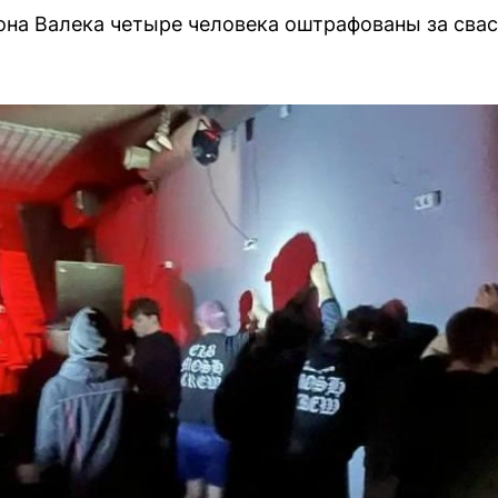
тона Валека четыре человека оштрафованы за свас