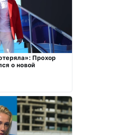
отеряла»: Прохор
ся о новой