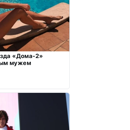
везда «Дома-2»
дым мужем