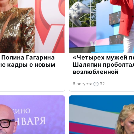
 Полина Гагарина
«Четырех мужей п
ые кадры с новым
Шаляпин проболтал
возлюбленной
6 августа
32