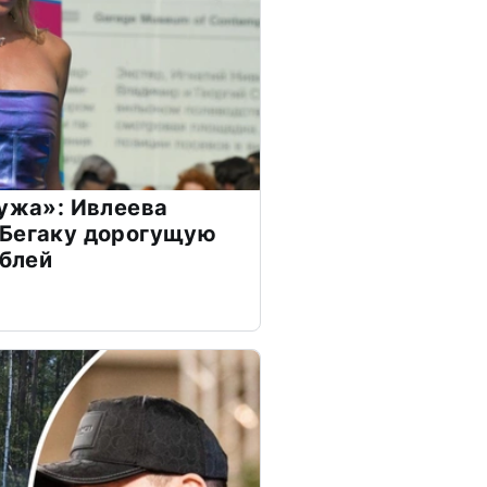
мужа»: Ивлеева
 Бегаку дорогущую
ублей