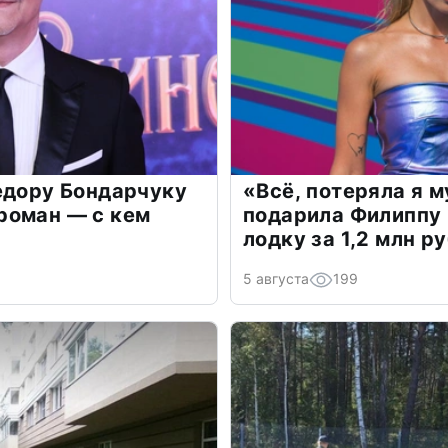
едору Бондарчуку
«Всё, потеряла я 
роман — с кем
подарила Филиппу
лодку за 1,2 млн р
5 августа
199