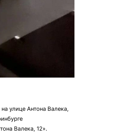
на улице Антона Валека,
ринбурге
она Валека, 12».