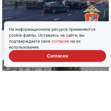
На информационном ресурсе применяются
Пять машин столкнулись на
cookie-файлы. Оставаясь на сайте, вы
Дмитровском шоссе в Подмосковье
подтверждаете свое
согласие
на их
использование.
4 августа
0
Согласен