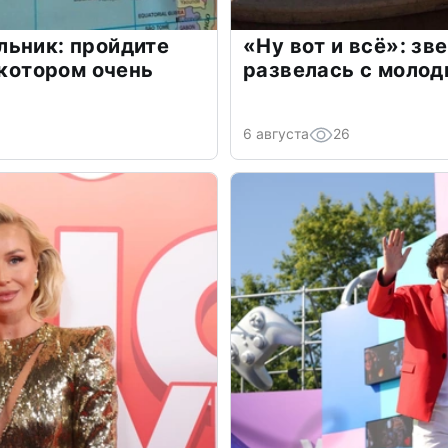
льник: пройдите
«Ну вот и всё»: з
 котором очень
развелась с моло
6 августа
26