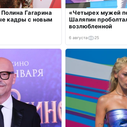
 Полина Гагарина
«Четырех мужей п
ые кадры с новым
Шаляпин проболтал
возлюбленной
6 августа
25