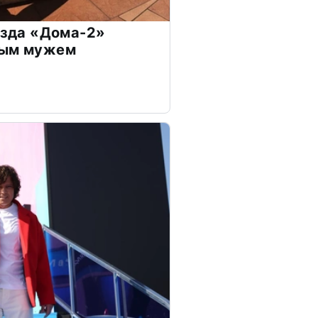
везда «Дома-2»
дым мужем