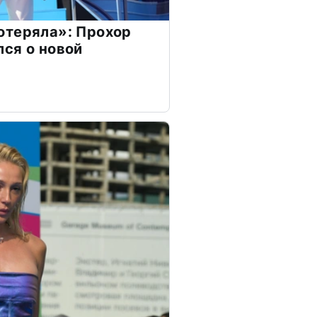
отеряла»: Прохор
ся о новой