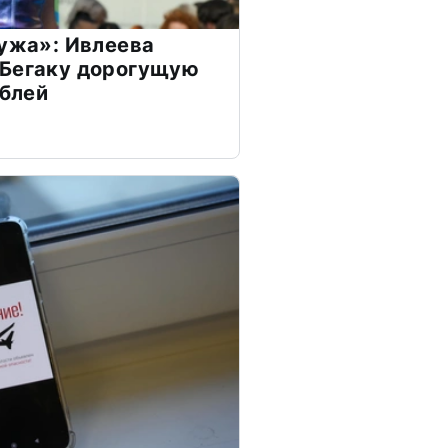
мужа»: Ивлеева
 Бегаку дорогущую
ублей