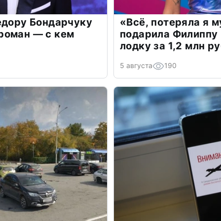
едору Бондарчуку
«Всё, потеряла я 
роман — с кем
подарила Филиппу
лодку за 1,2 млн р
5 августа
190