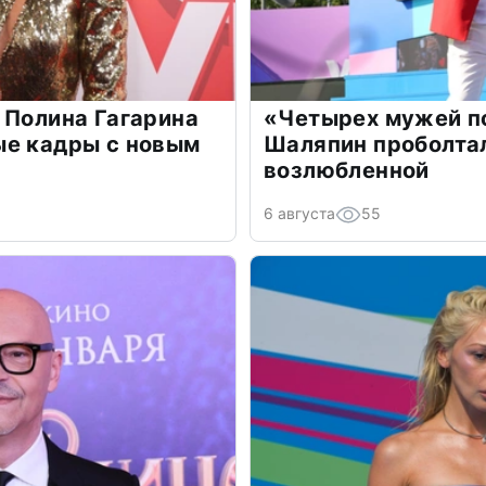
 Полина Гагарина
«Четырех мужей п
ые кадры с новым
Шаляпин проболтал
возлюбленной
6 августа
55