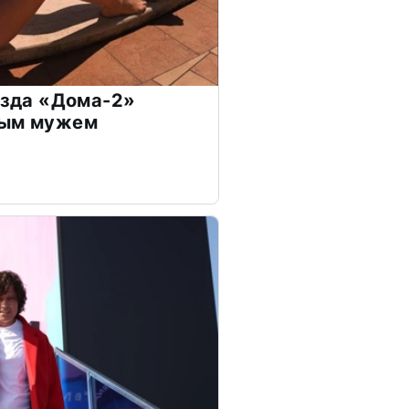
везда «Дома-2»
дым мужем