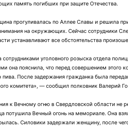
ющих память погибших при защите Отечества.
щина прогуливалась по Аллее Славы и решила при
 внимания на окружающих. Сейчас сотрудники Сл
сти устанавливают все обстоятельства произош
 сотрудниками уголовного розыска отдела полиц
ами она пояснила, что перед совершением этого 
о пива. После задержания гражданка была переда
ого комитета», — сообщил полковник Валерий Г
ия к Вечному огню в Свердловской области не ре
а потушила Вечный огонь на мемориале. Она взя
скрылась. Силовики задержали женщину, после чег