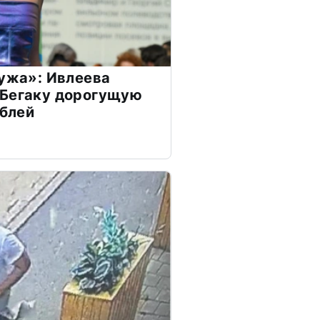
мужа»: Ивлеева
 Бегаку дорогущую
ублей