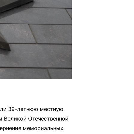
али 39-летнюю местную
ям Великой Отечественной
квернение мемориальных