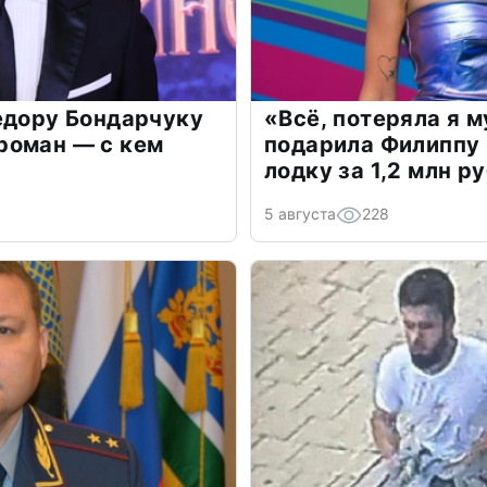
едору Бондарчуку
«Всё, потеряла я 
роман — с кем
подарила Филиппу
лодку за 1,2 млн р
5 августа
228