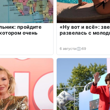
льник: пройдите
«Ну вот и всё»: з
 котором очень
развелась с моло
6 августа
69