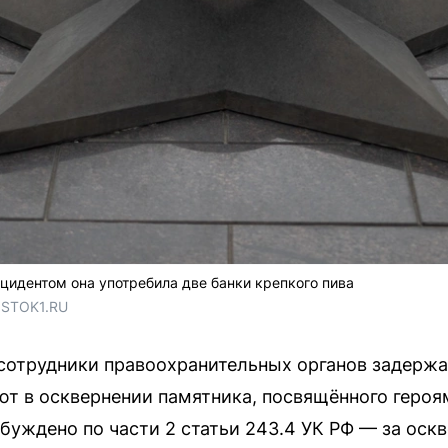
цидентом она употребила две банки крепкого пива
OSTOK1.RU
 сотрудники правоохранительных органов задерж
ют в осквернении памятника, посвящённого геро
збуждено по части 2 статьи 243.4 УК РФ — за ос