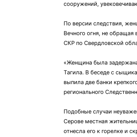
сооружений, увековечива
По версии следствия, жен
Вечного огня, не обращая
СКР по Свердловской обла
«Женщина была задержана
Тагила. В беседе с сыщик
выпила две банки крепког
регионального Следственн
Подобные случаи неуважен
Серове местная жительниц
отнесла его к горелке и 