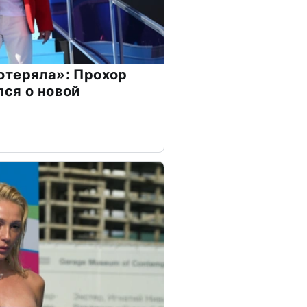
отеряла»: Прохор
ся о новой