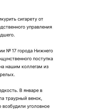
курить сигарету от
едственного управления
едшего.
ии № 17 города Нижнего
кощунственного поступка
на нашим коллегам из
орелых.
дкость. В январе в
ла траурный венок,
о возбудили уголовное