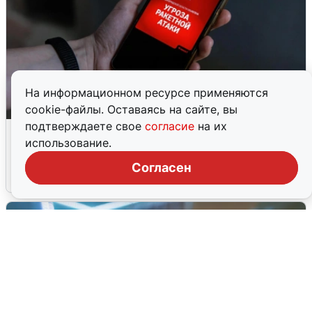
На информационном ресурсе применяются
cookie-файлы. Оставаясь на сайте, вы
подтверждаете свое
согласие
на их
В Пермском крае утром объявили
использование.
ракетную опасность
Согласен
8 августа
0