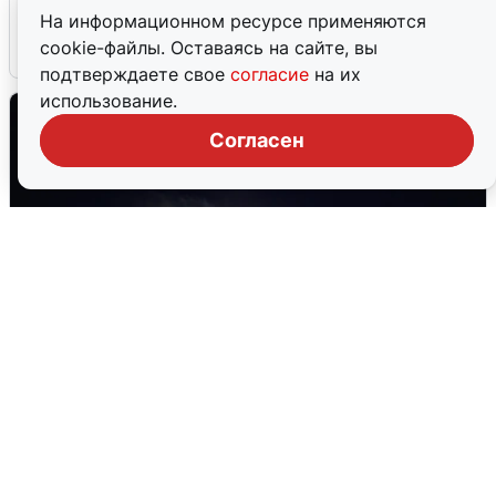
после сигнала тревоги
На информационном ресурсе применяются
cookie-файлы. Оставаясь на сайте, вы
5 августа
0
подтверждаете свое
согласие
на их
использование.
Согласен
Взрывы в Воронеже после сигнала
тревоги