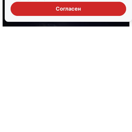
Согласен
Взрывы в Воронеже после сигнала
тревоги
5 августа
0