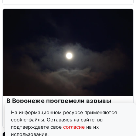
В Воронеже прогремели взрывы
после сигнала тревоги
На информационном ресурсе применяются
cookie-файлы. Оставаясь на сайте, вы
5 августа
0
подтверждаете свое
согласие
на их
использование.