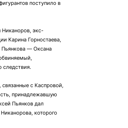
фигурантов поступило в
 Никаноров, экс-
ии Карина Горностаева,
и Пьянкова — Оксана
 обвиняемый,
о следствия.
 связанные с Каспровой,
ость, принадлежавшую
ксей Пьянков дал
а Никанорова, которого