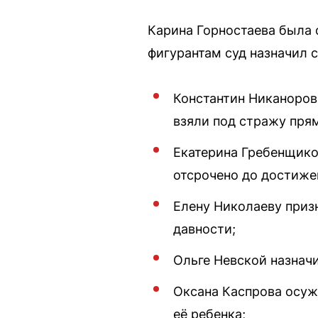
Карина Горностаева была 
фигурантам суд назначил 
Константин Никаноров 
взяли под стражу прям
Екатерина Гребенщико
отсрочено до достижен
Елену Николаеву призн
давности;
Ольге Невской назнач
Оксана Каспрова осуж
её ребенка;