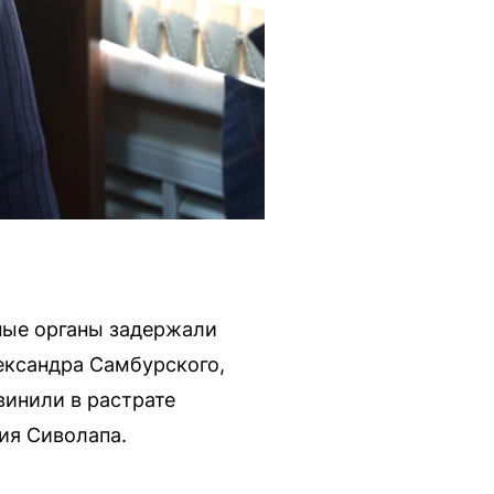
ьные органы задержали
ександра Самбурского,
винили в растрате
ия Сиволапа.