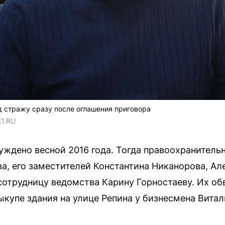
д стражу сразу после оглашения приговора
E1.RU
уждено весной 2016 года. Тогда правоохранител
а, его заместителей Константина Никанорова, Ал
 сотрудницу ведомства Карину Горностаеву. Их об
купе здания на улице Репина у бизнесмена Витал