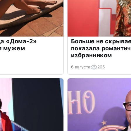
зда «Дома-2»
Больше не скрывае
м мужем
показала романти
избранником
6 августа
265