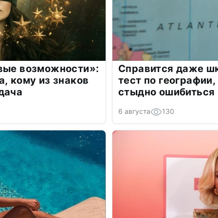
овые возможности»:
Справится даже шк
а, кому из знаков
тест по географии,
дача
стыдно ошибиться
6 августа
130